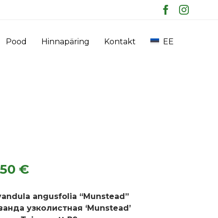
Skip
Pood
Hinnapäring
Kontakt
EE
to
content
.50
€
vandula angusfolia “Munstead”
ванда узколистная ‘Munstead’