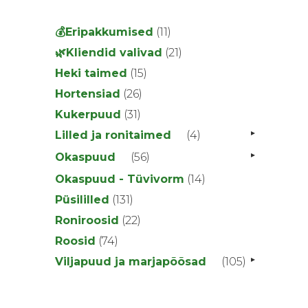
11
💰Eripakkumised
11
toodet
21
🌿Kliendid valivad
21
toodet
15
Heki taimed
15
toodet
26
Hortensiad
26
toodet
31
Kukerpuud
31
toodet
▸
4
Lilled ja ronitaimed
4
toodet
▸
56
Okaspuud
56
toodet
14
Okaspuud - Tüvivorm
14
toodet
131
Püsililled
131
toodet
22
Roniroosid
22
toodet
74
Roosid
74
toodet
▸
105
Viljapuud ja marjapõõsad
105
toodet