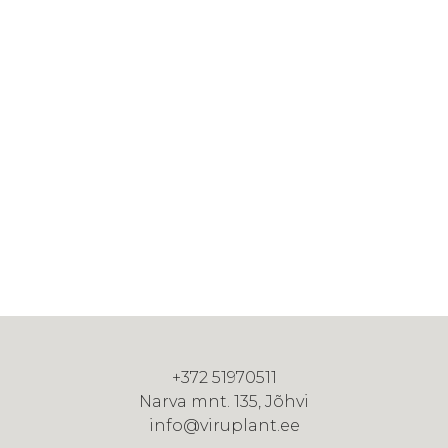
+372 51970511
Narva mnt. 135, Jõhvi
info@viruplant.ee