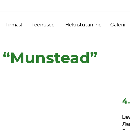
Firmast
Teenused
Heki istutamine
Galerii
 “Munstead”
4
La
Ла