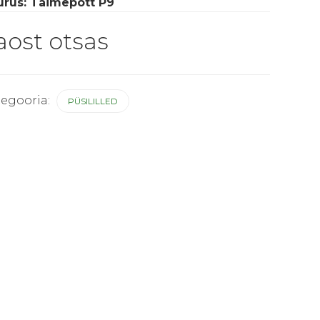
urus: Taimepott P9
aost otsas
tegooria:
PÜSILILLED