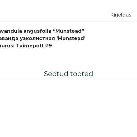
Kirjeldus
avandula angusfolia “Munstead”
аванда узколистная ‘Munstead’
uurus: Taimepott P9
Seotud tooted