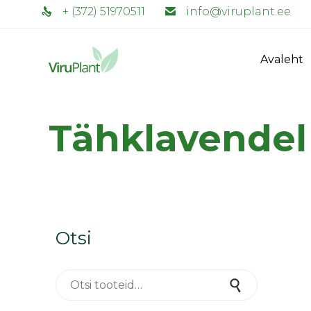
+ (372) 51970511
info@viruplant.ee
Avaleht
Tähklavendel
Otsi
Otsi:
Otsi