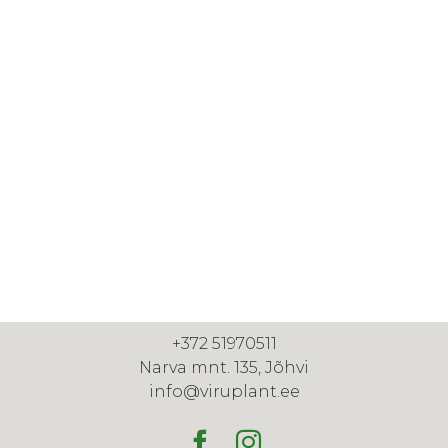
+372 51970511
Narva mnt. 135, Jõhvi
info@viruplant.ee