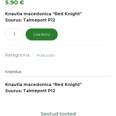
5.90
€
Knautia macedonica “Red Knight”
Suurus: Taimepott P12
Makedoonia
Lisa korvi
äiatar
"Red
Knight"
kogus
Kategooria:
PÜSILILLED
Kirjeldus
Knautia macedonica “Red Knight”
Suurus: Taimepott P12
Seotud tooted