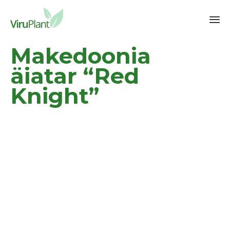
Sk
Makedoonia
to
co
äiatar “Red
Knight”