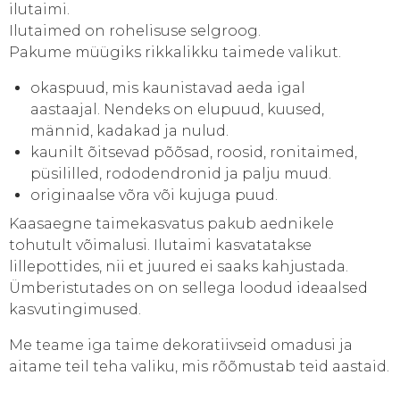
ilutaimi.
Ilutaimed on rohelisuse selgroog.
Pakume müügiks rikkalikku taimede valikut.
okaspuud, mis kaunistavad aeda igal
aastaajal. Nendeks on elupuud, kuused,
männid, kadakad ja nulud.
kaunilt õitsevad põõsad, roosid, ronitaimed,
püsililled, rododendronid ja palju muud.
originaalse võra või kujuga puud.
Kaasaegne taimekasvatus pakub aednikele
tohutult võimalusi. Ilutaimi kasvatatakse
lillepottides, nii et juured ei saaks kahjustada.
Ümberistutades on on sellega loodud ideaalsed
kasvutingimused.
Me teame iga taime dekoratiivseid omadusi ja
aitame teil teha valiku, mis rõõmustab teid aastaid.