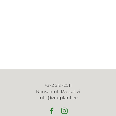
+372 51970511
Narva mnt. 135, Jõhvi
info@viruplant.ee