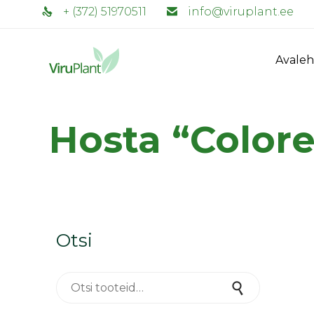
+ (372) 51970511
info@viruplant.ee
Avaleh
Hosta “Color
Otsi
Otsi:
Otsi