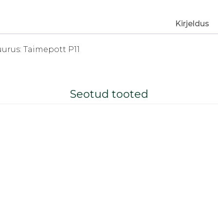
Kirjeldus
uurus: Taimepott P11
Seotud tooted