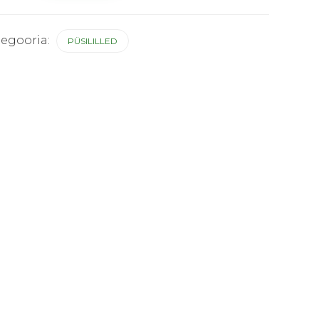
us
tegooria:
PÜSILILLED