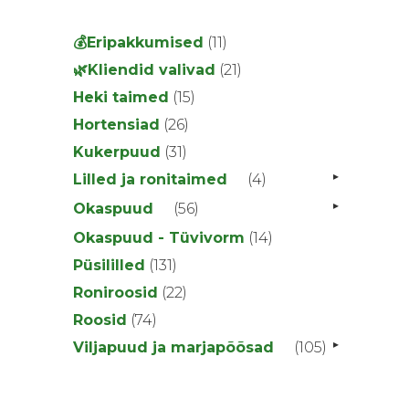
11
💰Eripakkumised
11
toodet
21
🌿Kliendid valivad
21
toodet
15
Heki taimed
15
toodet
26
Hortensiad
26
toodet
31
Kukerpuud
31
toodet
▸
4
Lilled ja ronitaimed
4
toodet
▸
56
Okaspuud
56
toodet
14
Okaspuud - Tüvivorm
14
toodet
131
Püsililled
131
toodet
22
Roniroosid
22
toodet
74
Roosid
74
toodet
▸
105
Viljapuud ja marjapõõsad
105
toodet