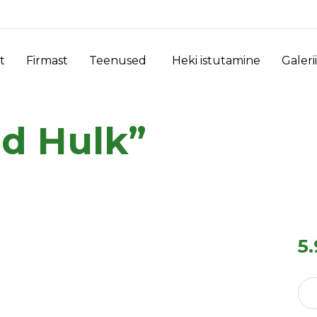
t
Firmast
Teenused
Heki istutamine
Galerii
ed Hulk”
5
Host
"Col
Hulk