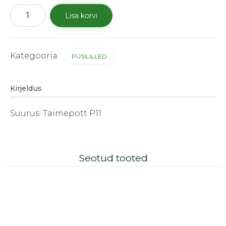
Hosta
Lisa korvi
"Blue
Cadet"
kogus
Kategooria:
PÜSILILLED
Kirjeldus
Suurus: Taimepott P11
Seotud tooted