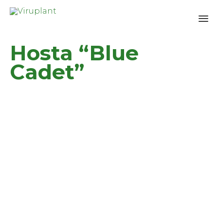
Sk
Hosta “Blue
to
co
Cadet”