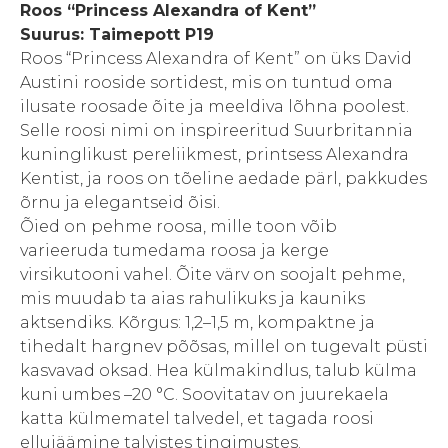
Roos “Princess Alexandra of Kent”
Suurus: Taimepott P19
Roos “Princess Alexandra of Kent” on üks David
Austini rooside sortidest, mis on tuntud oma
ilusate roosade õite ja meeldiva lõhna poolest.
Selle roosi nimi on inspireeritud Suurbritannia
kuninglikust pereliikmest, printsess Alexandra
Kentist, ja roos on tõeline aedade pärl, pakkudes
õrnu ja elegantseid õisi.
Õied on pehme roosa, mille toon võib
varieeruda tumedama roosa ja kerge
virsikutooni vahel. Õite värv on soojalt pehme,
mis muudab ta aias rahulikuks ja kauniks
aktsendiks. Kõrgus: 1,2–1,5 m, kompaktne ja
tihedalt hargnev põõsas, millel on tugevalt püsti
kasvavad oksad. Hea külmakindlus, talub külma
kuni umbes –20 °C. Soovitatav on juurekaela
katta külmematel talvedel, et tagada roosi
ellujäämine talvistes tingimustes.