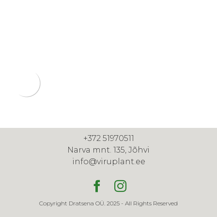
+372 51970511
Narva mnt. 135, Jõhvi
info@viruplant.ee
Copyright Dratsena OÜ. 2025 - All Rights Reserved