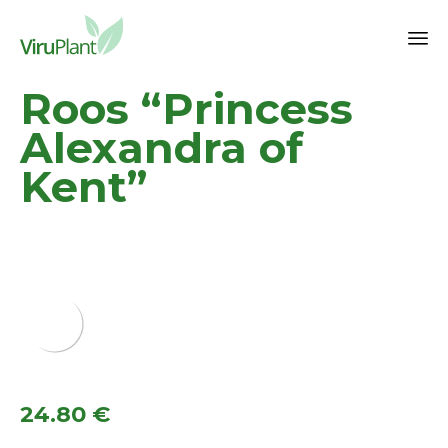
Sk
Roos “Princess
to
co
Alexandra of
Kent”
24.80
€