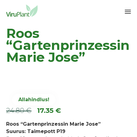
Sk
Roos
to
co
“Gartenprinzessin
Marie Jose”
Allahindlus!
Algne
Praegune
24.80
€
17.35
€
hind
hind
Roos “Gartenprinzessin Marie Jose”
oli:
on:
Suurus: Taimepott P19