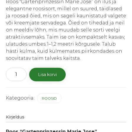
Roos “Gartenprinzessin Marie Jose” on ilus ja
24.80 €.
17.35 €.
elegantne roosisort, millel on suured, täidlased
ja roosad õied, mis on sageli kaunistatud valgete
või kreemjate servadega. Õied on tihedad ja neil
on meeldiv lõhn, mis muudab selle sorti veelgi
atraktiivsemaks. Taim ise on kompaktselt kasvav,
ulatudes umbes 1–1,2 meetri kõrgusele. Talub
hästi külma, kuid külmemates piirkondades on
soovitatav taim talveks kaitsta.
Roos
Lisa korvi
"Gartenprinzessin
Marie
Jose"
kogus
Kategooria:
ROOSID
Kirjeldus
Roos “Gartenprinzessin Marie Jose”