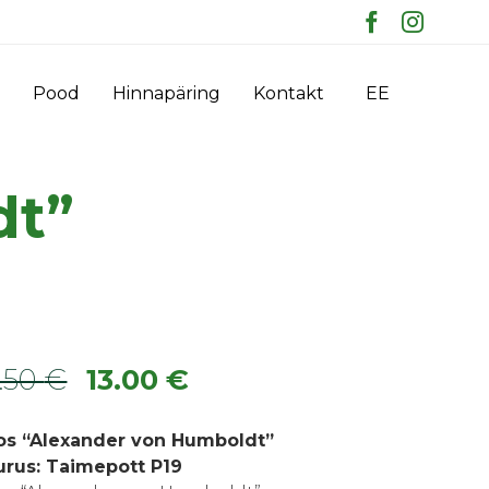
Skip
Pood
Hinnapäring
Kontakt
EE
to
content
dt”
Algne
Praegune
8.50
€
13.00
€
hind
hind
os “Alexander von Humboldt”
oli:
on:
urus: Taimepott P19