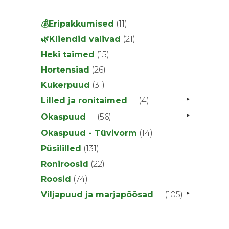
11
💰Eripakkumised
11
toodet
21
🌿Kliendid valivad
21
toodet
15
Heki taimed
15
toodet
26
Hortensiad
26
toodet
31
Kukerpuud
31
toodet
▸
4
Lilled ja ronitaimed
4
toodet
▸
56
Okaspuud
56
toodet
14
Okaspuud - Tüvivorm
14
toodet
131
Püsililled
131
toodet
22
Roniroosid
22
toodet
74
Roosid
74
toodet
▸
105
Viljapuud ja marjapõõsad
105
toodet