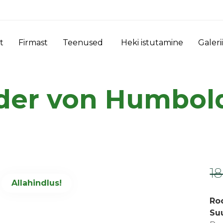
t
Firmast
Teenused
Heki istutamine
Galerii
der von Humbol
1
Allahindlus!
Ro
Su