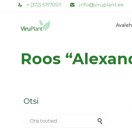
+ (372) 51970511
info@viruplant.ee
Avaleh
Roos “Alexan
Otsi
Otsi:
Otsi