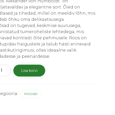
18.50 €.
13.00 €.
os “Alexander von Humboldt” on
jetavaldav ja elegantne sort. Õied on
dlased ja tihedad, millel on meeldiv lõhn, mis
idab õhku oma delikaatsusega.
õsad on tugevad, keskmise suurusega,
unistatud tumeroheliste lehtedega, mis
navad kontrasti õite pehmusele. Roos on
tupidav haigustele ja talub hästi erinevaid
astikutingimusi, olles ideaalne valik
dadesse ja peenardesse.
s
Lisa korvi
xander
boldt"
us
tegooria:
ROOSID