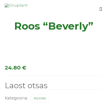
Sk
Roos “Beverly”
to
co
24.80
€
Laost otsas
Kategooria:
ROOSID