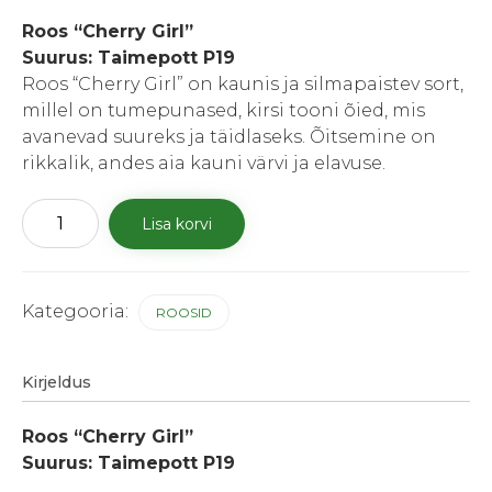
hind
hind
Roos “Cherry Girl”
oli:
on:
Suurus: Taimepott P19
Roos “Cherry Girl” on kaunis ja silmapaistev sort,
18.50 €.
13.00 €.
millel on tumepunased, kirsi tooni õied, mis
avanevad suureks ja täidlaseks. Õitsemine on
rikkalik, andes aia kauni värvi ja elavuse.
Roos
Lisa korvi
"Cherry
Girl"
kogus
Kategooria:
ROOSID
Kirjeldus
Roos “Cherry Girl”
Suurus: Taimepott P19