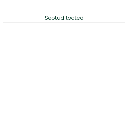
Seotud tooted