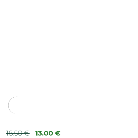
Algne
Praegune
18.50
€
13.00
€