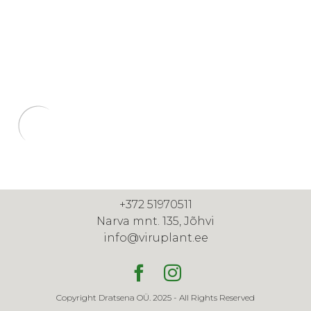
+372 51970511
Narva mnt. 135, Jõhvi
info@viruplant.ee
Copyright Dratsena OÜ. 2025 - All Rights Reserved