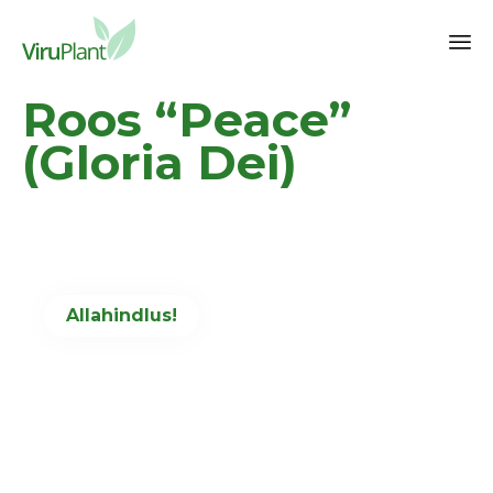
Sk
Roos “Peace”
to
co
(Gloria Dei)
Allahindlus!