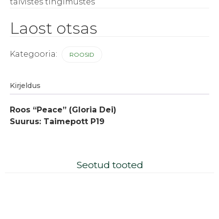
talvistes tingimustes
Laost otsas
Kategooria:
ROOSID
Kirjeldus
Roos “Peace” (Gloria Dei)
Suurus: Taimepott P19
Seotud tooted