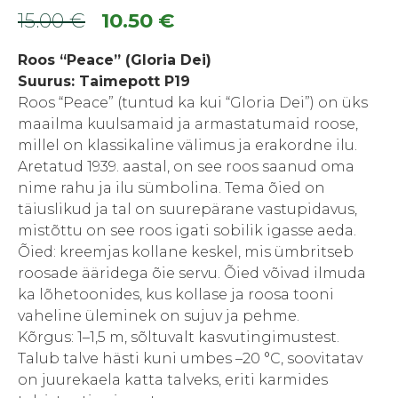
Algne
Praegune
15.00
€
10.50
€
hind
hind
Roos “Peace” (Gloria Dei)
oli:
on:
Suurus: Taimepott P19
Roos “Peace” (tuntud ka kui “Gloria Dei”) on üks
15.00 €.
10.50 €.
maailma kuulsamaid ja armastatumaid roose,
millel on klassikaline välimus ja erakordne ilu.
Aretatud 1939. aastal, on see roos saanud oma
nime rahu ja ilu sümbolina. Tema õied on
täiuslikud ja tal on suurepärane vastupidavus,
mistõttu on see roos igati sobilik igasse aeda.
Õied: kreemjas kollane keskel, mis ümbritseb
roosade ääridega õie servu. Õied võivad ilmuda
ka lõhetoonides, kus kollase ja roosa tooni
vaheline üleminek on sujuv ja pehme.
Kõrgus: 1–1,5 m, sõltuvalt kasvutingimustest.
Talub talve hästi kuni umbes –20 °C, soovitatav
on juurekaela katta talveks, eriti karmides