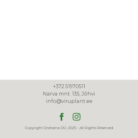
+372 51970511
Narva mnt. 135, Jõhvi
info@viruplant.ee
Copyright Dratsena OÜ. 2025 - All Rights Reserved