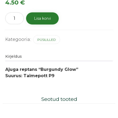
4.50
€
Roomav
Lisa korvi
akakapsas
"Burgundy
Glow"
kogus
Kategooria:
PÜSILILLED
Kirjeldus
Ajuga reptans “Burgundy Glow”
Suurus: Taimepott P9
Seotud tooted