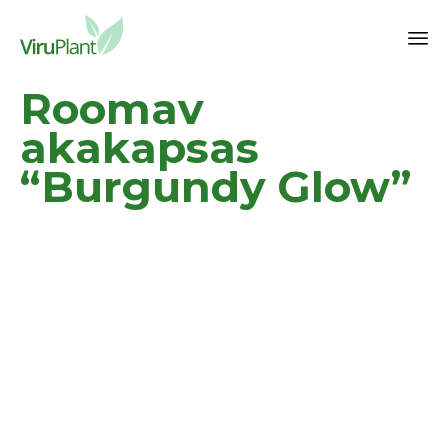
Sk
Roomav
to
co
akakapsas
“Burgundy Glow”