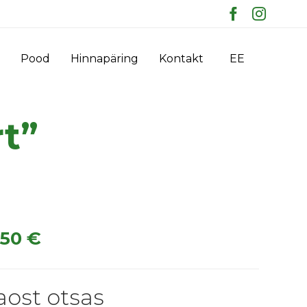
Skip
Pood
Hinnapäring
Kontakt
EE
to
content
t”
.50
€
aost otsas