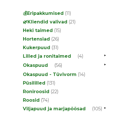
11
💰Eripakkumised
11
toodet
21
🌿Kliendid valivad
21
toodet
15
Heki taimed
15
toodet
26
Hortensiad
26
toodet
31
Kukerpuud
31
toodet
▸
4
Lilled ja ronitaimed
4
toodet
▸
56
Okaspuud
56
toodet
14
Okaspuud - Tüvivorm
14
toodet
131
Püsililled
131
toodet
22
Roniroosid
22
toodet
74
Roosid
74
toodet
▸
105
Viljapuud ja marjapõõsad
105
toodet