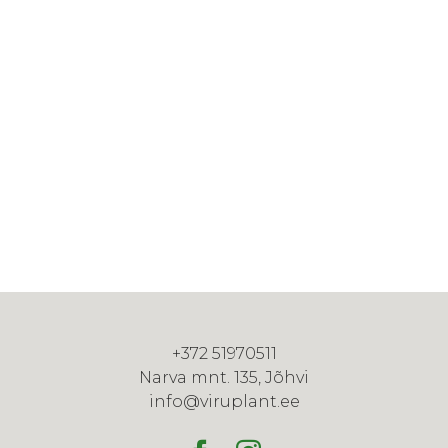
+372 51970511
Narva mnt. 135, Jõhvi
info@viruplant.ee