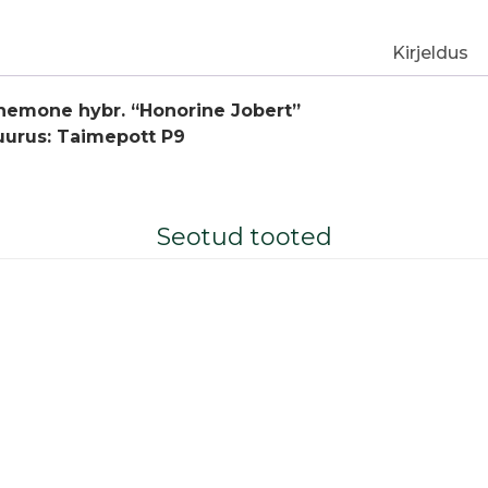
Kirjeldus
nemone hybr. “Honorine Jobert”
uurus: Taimepott P9
Seotud tooted