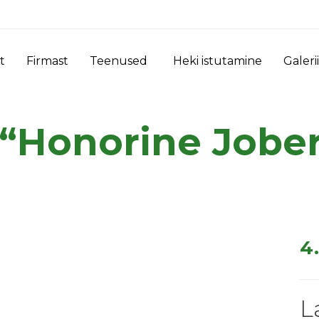
t
Firmast
Teenused
Heki istutamine
Galerii
 “Honorine Jober
4
L