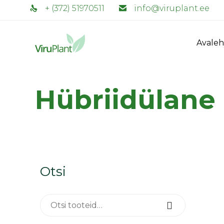
+ (372) 51970511
info@viruplant.ee
Avaleh
Hübriidülane
Otsi
Otsi:
Otsi