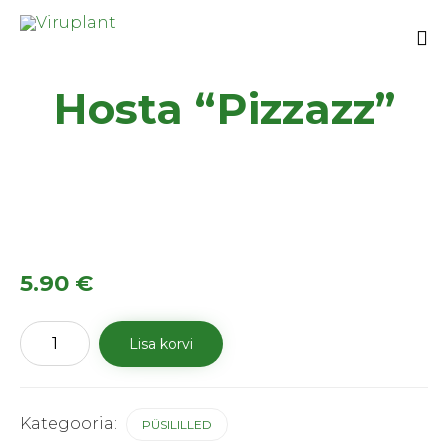
Sk
Hosta “Pizzazz”
to
co
5.90
€
Hosta
Lisa korvi
"Pizzazz"
kogus
Kategooria:
PÜSILILLED