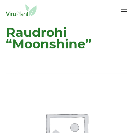
Sk
Raudrohi
to
co
“Moonshine”