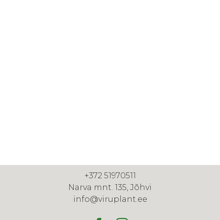
+372 51970511
Narva mnt. 135, Jõhvi
info@viruplant.ee