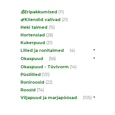
11
💰Eripakkumised
11
toodet
21
🌿Kliendid valivad
21
toodet
15
Heki taimed
15
toodet
26
Hortensiad
26
toodet
31
Kukerpuud
31
toodet
▸
4
Lilled ja ronitaimed
4
toodet
▸
56
Okaspuud
56
toodet
14
Okaspuud - Tüvivorm
14
toodet
131
Püsililled
131
toodet
22
Roniroosid
22
toodet
74
Roosid
74
toodet
▸
105
Viljapuud ja marjapõõsad
105
toodet