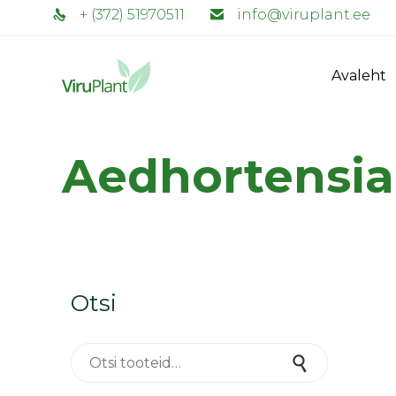
+ (372) 51970511
info@viruplant.ee
Avaleht
Aedhortensia 
Otsi
Otsi:
Otsi