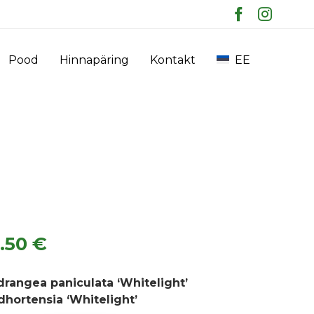
Skip
Pood
Hinnapäring
Kontakt
EE
to
content
8.50
€
drangea paniculata ‘Whitelight’
dhortensia ‘Whitelight’