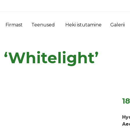
Firmast
Teenused
Heki istutamine
Galerii
‘Whitelight’
1
Hy
Ae