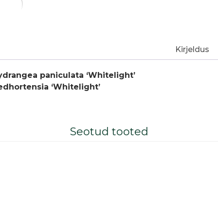
Kirjeldus
ydrangea paniculata ‘Whitelight’
edhortensia ‘Whitelight’
Seotud tooted