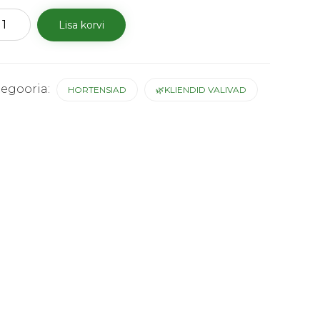
ortensia
Lisa korvi
telight'
us
tegooria:
HORTENSIAD
🌿KLIENDID VALIVAD