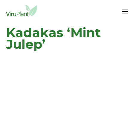
Sk
Kadakas ‘Mint
to
co
Julep’