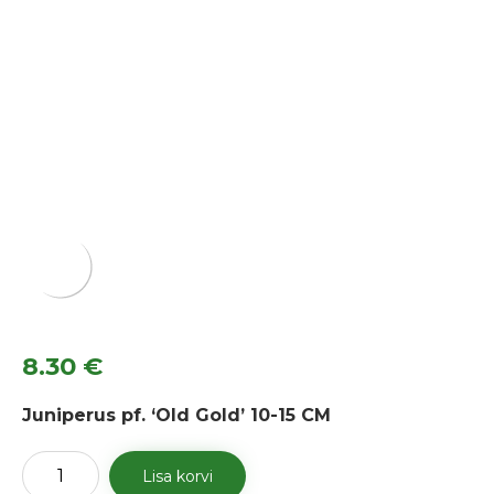
8.30
€
Juniperus pf. ‘Old Gold’ 10-15 CM
Kadakas
Lisa korvi
'Old