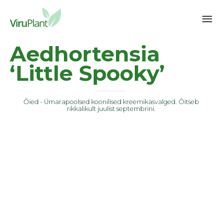
Sk
Aedhortensia
to
co
‘Little Spooky’
Õied - Ümarapoolsed koonilised kreemikasvalged. Õitseb
rikkalikult juulist septembrini.