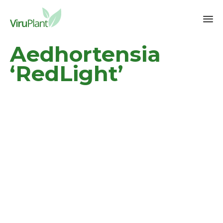
Sk
Aedhortensia
to
co
‘RedLight’