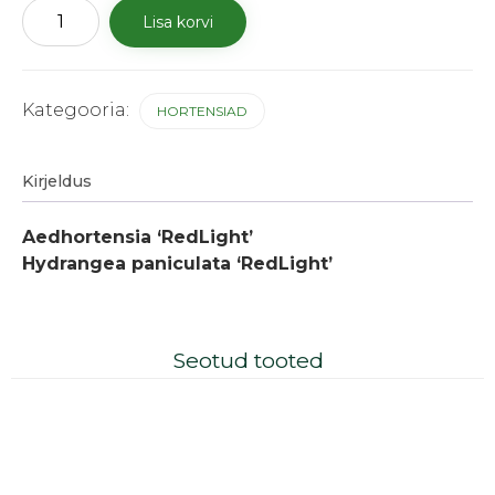
Aedhortensia
Lisa korvi
'RedLight'
kogus
Kategooria:
HORTENSIAD
Kirjeldus
Aedhortensia ‘RedLight’
Hydrangea paniculata ‘RedLight’
Seotud tooted