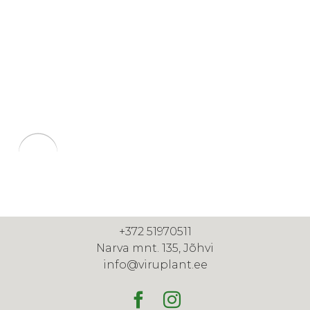
+372 51970511
Narva mnt. 135, Jõhvi
info@viruplant.ee