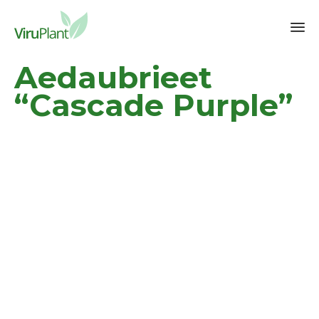
Sk
Aedaubrieet
to
co
“Cascade Purple”