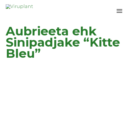
Sk
Aubrieeta ehk
to
co
Sinipadjake “Kitte
Bleu”