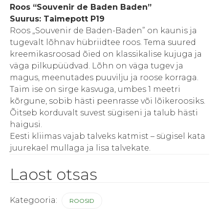
Roos “Souvenir de Baden Baden”
Suurus: Taimepott P19
Roos „Souvenir de Baden-Baden” on kaunis ja
tugevalt lõhnav hübriidtee roos. Tema suured
kreemikasroosad õied on klassikalise kujuga ja
väga pilkupüüdvad. Lõhn on väga tugev ja
magus, meenutades puuvilju ja roose korraga.
Taim ise on sirge kasvuga, umbes 1 meetri
kõrgune, sobib hästi peenrasse või lõikeroosiks.
Õitseb korduvalt suvest sügiseni ja talub hästi
haigusi.
Eesti kliimas vajab talveks katmist – sügisel kata
juurekael mullaga ja lisa talvekate.
Laost otsas
Kategooria:
ROOSID