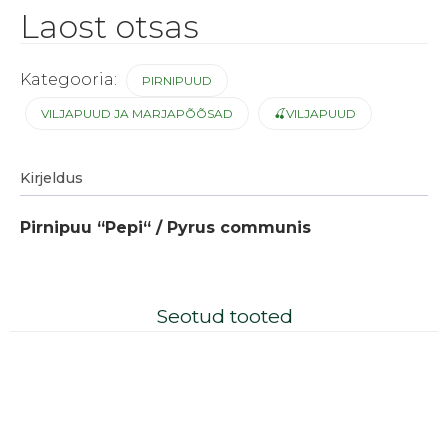
Laost otsas
Kategooria:
PIRNIPUUD
VILJAPUUD JA MARJAPÕÕSAD
🍒VILJAPUUD
Kirjeldus
Pirnipuu “Pepi“ / Pyrus communis
Seotud tooted