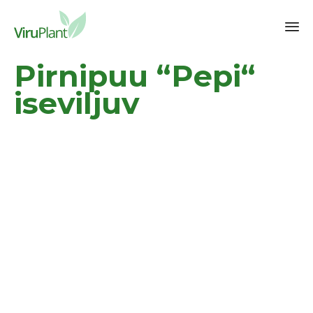
Sk
Pirnipuu “Pepi“
to
co
iseviljuv