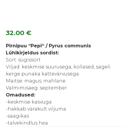
32.00
€
Pirnipuu “Pepi“ / Pyrus communis
Lühikirjeldus sordist:
Sort: sügissort
Viljad: keskmise suurusega, kollased, sageli
kerge punaka kattevärvusega
Maitse: magus, mahlane
Valmimisaeg: september
Omadused:
-keskmise kasvuga
-hakkab varakult viljuma
-saagikas
-talvekindlus hea