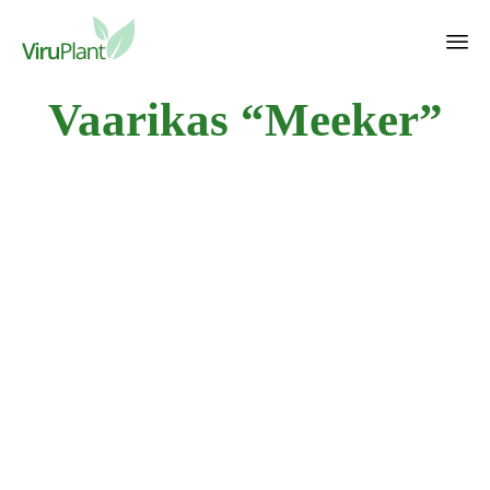
Sk
Vaarikas “Meeker”
to
con