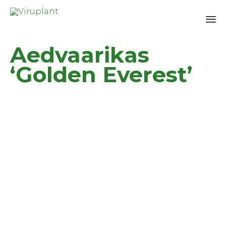
Sk
Aedvaarikas
to
co
‘Golden Everest’