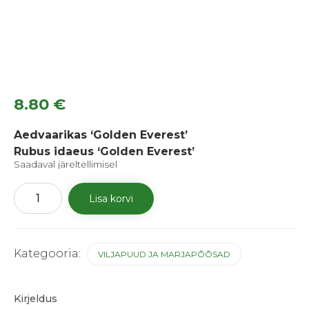
8.80
€
Aedvaarikas ‘Golden Everest’
Rubus idaeus ‘Golden Everest’
Saadaval järeltellimisel
Aedvaarikas
Lisa korvi
'Golden
Everest'
kogus
Kategooria:
VILJAPUUD JA MARJAPÕÕSAD
Kirjeldus