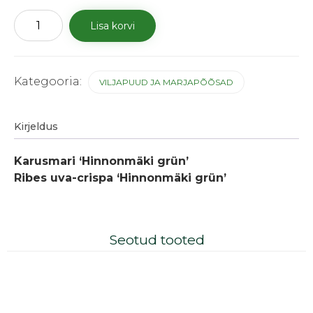
Karusmari
Lisa korvi
'Hinnonmäki
grün'
kogus
Kategooria:
VILJAPUUD JA MARJAPÕÕSAD
Kirjeldus
Karusmari ‘Hinnonmäki grün’
Ribes uva-crispa ‘Hinnonmäki grün’
Seotud tooted