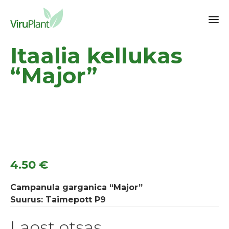
Sk
Itaalia kellukas
to
co
“Major”
4.50
€
Campanula garganica “Major”
Suurus: Taimepott P9
Laost otsas