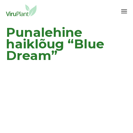
Sk
Punalehine
to
co
haiklõug “Blue
Dream”