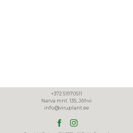
+372 51970511
Narva mnt. 135, Jõhvi
info@viruplant.ee