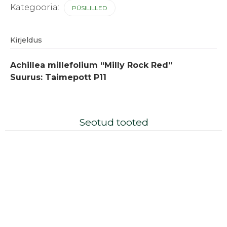
kogus
Kategooria:
PÜSILILLED
Kirjeldus
Achillea millefolium “Milly Rock Red”
Suurus: Taimepott P11
Seotud tooted