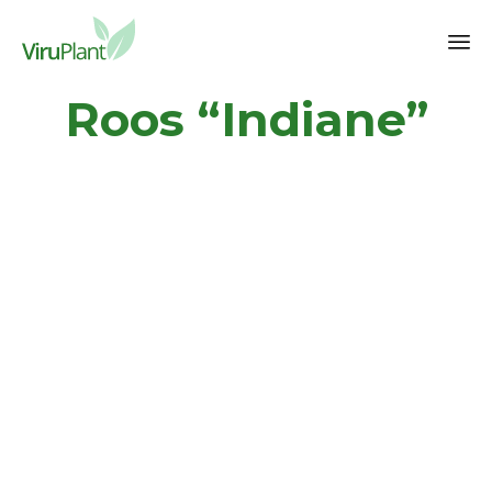
Sk
Roos “Indiane”
to
co