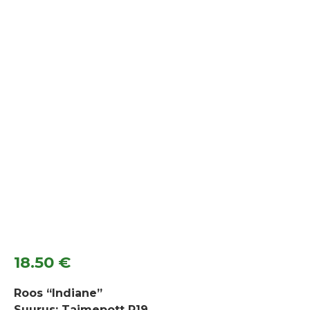
18.50
€
Roos “Indiane”
Suurus: Taimepott P19