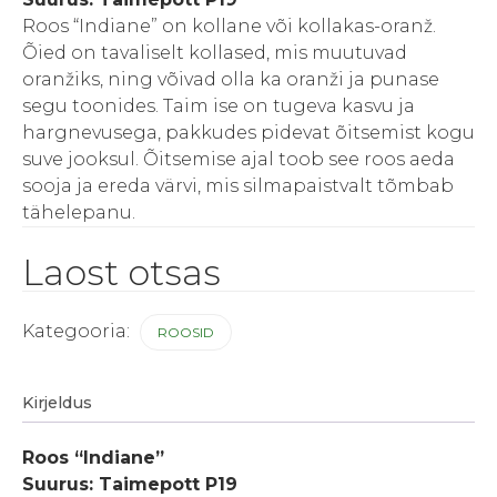
Roos “Indiane” on kollane või kollakas-oranž.
Õied on tavaliselt kollased, mis muutuvad
oranžiks, ning võivad olla ka oranži ja punase
segu toonides. Taim ise on tugeva kasvu ja
hargnevusega, pakkudes pidevat õitsemist kogu
suve jooksul. Õitsemise ajal toob see roos aeda
sooja ja ereda värvi, mis silmapaistvalt tõmbab
tähelepanu.
Laost otsas
Kategooria:
ROOSID
Kirjeldus
Roos “Indiane”
Suurus: Taimepott P19