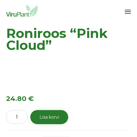
Sk
Roniroos “Pink
to
co
Cloud”
24.80
€
Roniroos
Lisa korvi
"Pink
Cloud"
kogus