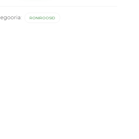
ber"
us
tegooria:
RONIROOSID