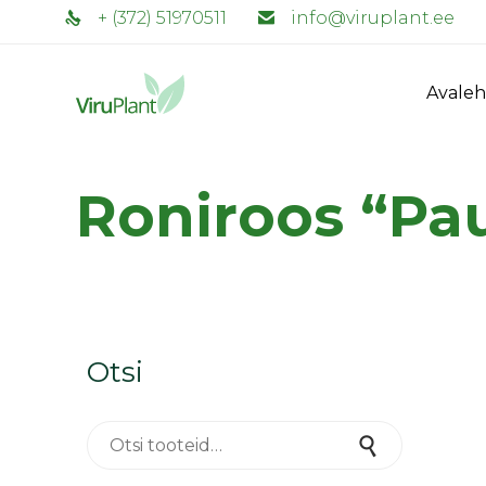
+ (372) 51970511
info@viruplant.ee
Avaleh
Roniroos “Pau
Otsi
Otsi:
Otsi