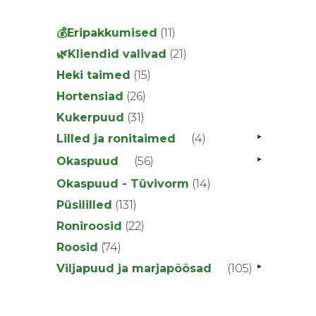
11
💰Eripakkumised
11
toodet
21
🌿Kliendid valivad
21
toodet
15
Heki taimed
15
toodet
26
Hortensiad
26
toodet
31
Kukerpuud
31
toodet
▸
4
Lilled ja ronitaimed
4
toodet
▸
56
Okaspuud
56
toodet
14
Okaspuud - Tüvivorm
14
toodet
131
Püsililled
131
toodet
22
Roniroosid
22
toodet
74
Roosid
74
toodet
▸
105
Viljapuud ja marjapõõsad
105
toodet