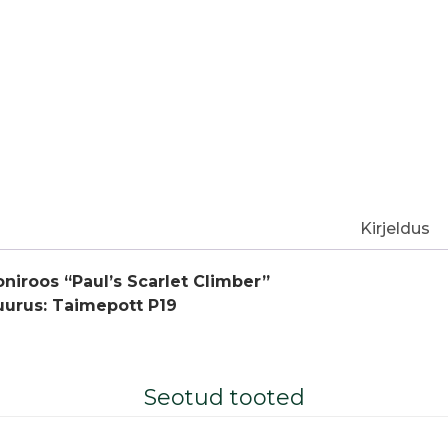
Kirjeldus
oniroos “Paul’s Scarlet Climber”
uurus: Taimepott P19
Seotud tooted