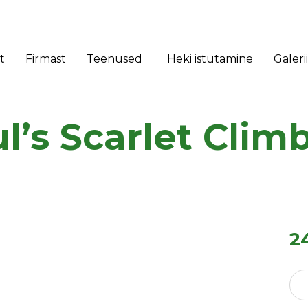
t
Firmast
Teenused
Heki istutamine
Galerii
l’s Scarlet Clim
2
Roni
"Pau
Scar