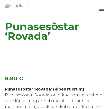
Sk
Punasesõstar
to
co
‘Rovada’
8.80
€
Punasesõstar ‘Rovada’ (Ribes rubrum)
Punasesõstar ‘Rovada’ on hiline sort, mis valmib
suve lõpus ning annab rikkalikult suuri ja
mahlaseid marju pikkades kobarates. Ideaalne