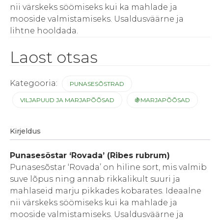
nii värskeks söömiseks kui ka mahlade ja
mooside valmistamiseks. Usaldusväärne ja
lihtne hooldada.
Laost otsas
Kategooria:
PUNASESÕSTRAD
VILJAPUUD JA MARJAPÕÕSAD
🍇MARJAPÕÕSAD
Kirjeldus
Punasesõstar ‘Rovada’ (Ribes rubrum)
Punasesõstar ‘Rovada’ on hiline sort, mis valmib
suve lõpus ning annab rikkalikult suuri ja
mahlaseid marju pikkades kobarates. Ideaalne
nii värskeks söömiseks kui ka mahlade ja
mooside valmistamiseks. Usaldusväärne ja