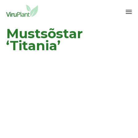
Sk
Mustsõstar
to
co
‘Titania’