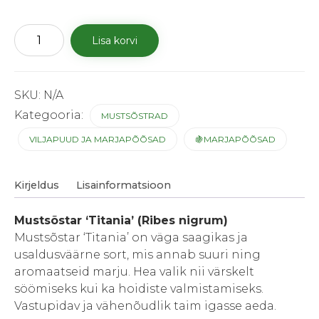
Mustsõstar
Lisa korvi
'Titania'
kogus
SKU:
N/A
Kategooria:
MUSTSÕSTRAD
VILJAPUUD JA MARJAPÕÕSAD
🍇MARJAPÕÕSAD
Kirjeldus
Lisainformatsioon
Mustsõstar ‘Titania’ (Ribes nigrum)
Mustsõstar ‘Titania’ on väga saagikas ja
usaldusväärne sort, mis annab suuri ning
aromaatseid marju. Hea valik nii värskelt
söömiseks kui ka hoidiste valmistamiseks.
Vastupidav ja vähenõudlik taim igasse aeda.