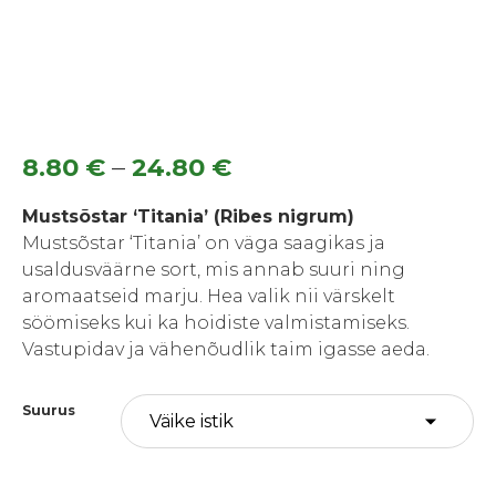
Hinnavahemik:
–
8.80
€
24.80
€
8.80 €
Mustsõstar ‘Titania’ (Ribes nigrum)
kuni
Mustsõstar ‘Titania’ on väga saagikas ja
usaldusväärne sort, mis annab suuri ning
24.80 €
aromaatseid marju. Hea valik nii värskelt
söömiseks kui ka hoidiste valmistamiseks.
Vastupidav ja vähenõudlik taim igasse aeda.
Suurus