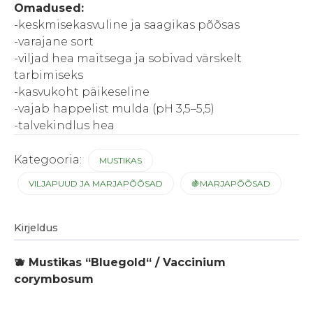
Omadused:
-keskmisekasvuline ja saagikas põõsas
-varajane sort
-viljad hea maitsega ja sobivad värskelt
tarbimiseks
-kasvukoht päikeseline
-vajab happelist mulda (pH 3,5–5,5)
-talvekindlus hea
Kategooria:
MUSTIKAS
VILJAPUUD JA MARJAPÕÕSAD
🍇MARJAPÕÕSAD
Kirjeldus
🫐 Mustikas “Bluegold“ / Vaccinium
corymbosum