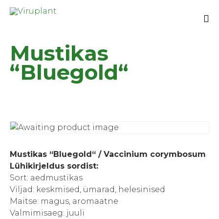
Sk
Mustikas
to
co
“Bluegold“
Mustikas “Bluegold“ / Vaccinium corymbosum
Lühikirjeldus sordist:
Sort: aedmustikas
Viljad: keskmised, ümarad, helesinised
Maitse: magus, aromaatne
Valmimisaeg: juuli