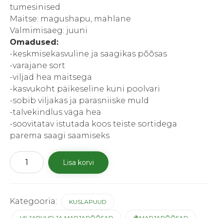
tumesinised
Maitse: magushapu, mahlane
Valmimisaeg: juuni
Omadused:
-keskmisekasvuline ja saagikas põõsas
-varajane sort
-viljad hea maitsega
-kasvukoht päikeseline kuni poolvari
-sobib viljakas ja parasniiske muld
-talvekindlus väga hea
-soovitatav istutada koos teiste sortidega
parema saagi saamiseks
Kuslapuu
Lisa korvi
“Woloszebnica“
kogus
Kategooria:
KUSLAPUUD
VILJAPUUD JA MARJAPÕÕSAD
🍇MARJAPÕÕSAD