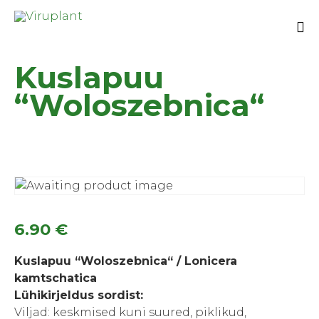
Sk
Kuslapuu
to
co
“Woloszebnica“
6.90
€
Kuslapuu “Woloszebnica“ / Lonicera
kamtschatica
Lühikirjeldus sordist:
Viljad: keskmised kuni suured, piklikud,