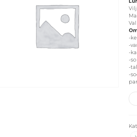
Lüh
Vil
Ma
Va
Om
-ke
-va
-ka
-so
-ta
-so
pa
Kusl
“Len
Kulo
kog
Ka