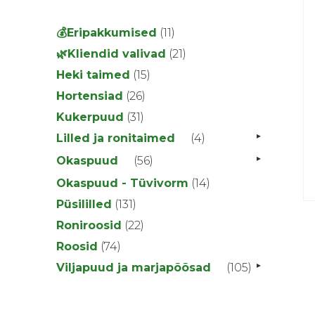
11
💰Eripakkumised
11
toodet
21
🌿Kliendid valivad
21
toodet
15
Heki taimed
15
toodet
26
Hortensiad
26
toodet
31
Kukerpuud
31
toodet
▸
4
Lilled ja ronitaimed
4
toodet
▸
56
Okaspuud
56
toodet
14
Okaspuud - Tüvivorm
14
toodet
131
Püsililled
131
toodet
22
Roniroosid
22
toodet
74
Roosid
74
toodet
▸
105
Viljapuud ja marjapõõsad
105
toodet