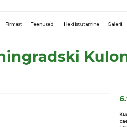
Firmast
Teenused
Heki istutamine
Galerii
ningradski Kulo
6
Ku
ca