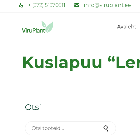
+ (372) 51970511
info@viruplant.ee
Avaleht
Kuslapuu “Le
Otsi
Otsi:
Otsi