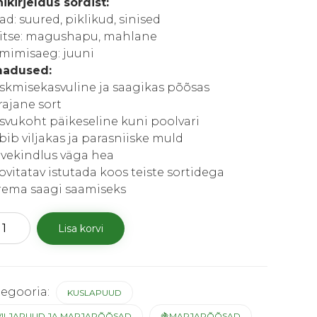
ikirjeldus sordist:
jad: suured, piklikud, sinised
itse: magushapu, mahlane
lmimisaeg: juuni
adused:
skmisekasvuline ja saagikas põõsas
rajane sort
svukoht päikeseline kuni poolvari
bib viljakas ja parasniiske muld
lvekindlus väga hea
ovitatav istutada koos teiste sortidega
rema saagi saamiseks
apuu
Lisa korvi
ingradski
n“
us
tegooria:
KUSLAPUUD
VILJAPUUD JA MARJAPÕÕSAD
🍇MARJAPÕÕSAD