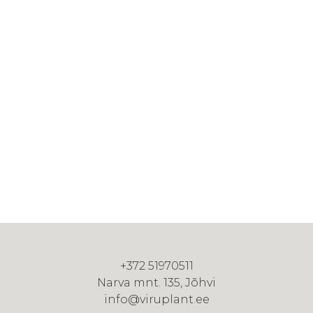
+372 51970511
Narva mnt. 135, Jõhvi
info@viruplant.ee