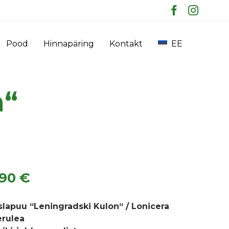
Skip
Pood
Hinnapäring
Kontakt
EE
to
content
n“
.90
€
slapuu “Leningradski Kulon“ / Lonicera
erulea