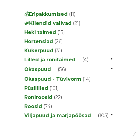
11
💰Eripakkumised
11
toodet
21
🌿Kliendid valivad
21
toodet
15
Heki taimed
15
toodet
26
Hortensiad
26
toodet
31
Kukerpuud
31
toodet
▸
4
Lilled ja ronitaimed
4
toodet
▸
56
Okaspuud
56
toodet
14
Okaspuud - Tüvivorm
14
toodet
131
Püsililled
131
toodet
22
Roniroosid
22
toodet
74
Roosid
74
toodet
▸
105
Viljapuud ja marjapõõsad
105
toodet