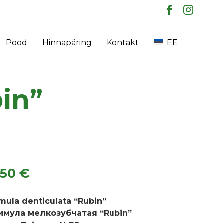
Skip
Pood
Hinnapäring
Kontakt
EE
to
content
in”
.50
€
imula denticulata “Rubin”
имула мелкозубчатая “Rubin”