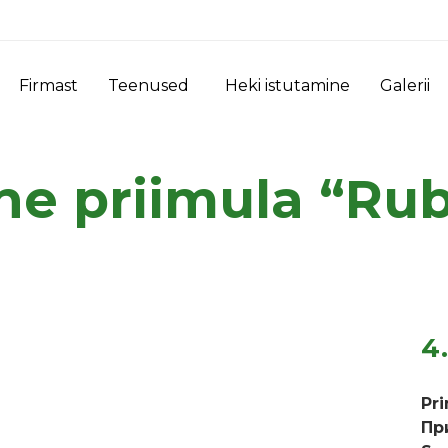
Firmast
Teenused
Heki istutamine
Galerii
ne priimula “Rub
4
Pr
Пр