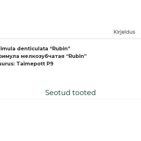
Kirjeldus
rimula denticulata “Rubin”
римула мелкозубчатая “Rubin”
uurus: Taimepott P9
Seotud tooted