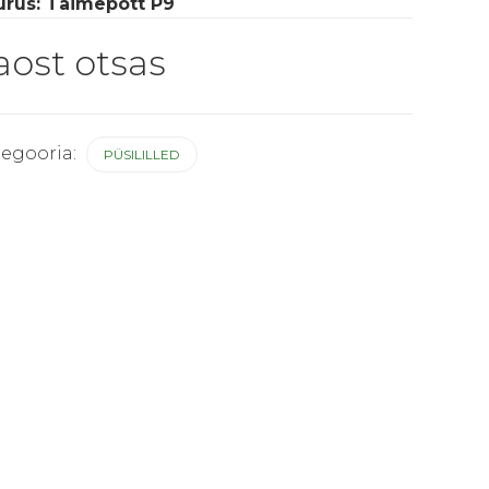
urus: Taimepott P9
aost otsas
tegooria:
PÜSILILLED