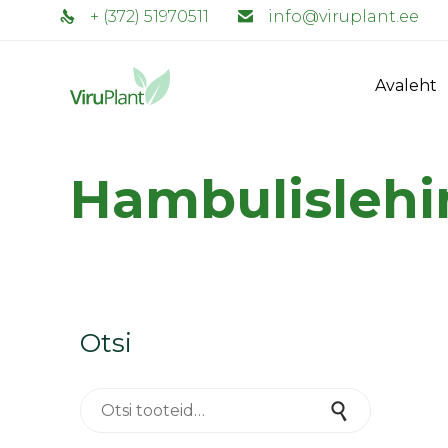
+ (372) 51970511
info@viruplant.ee
Avaleht
Hambulislehi
Otsi
Otsi:
Otsi