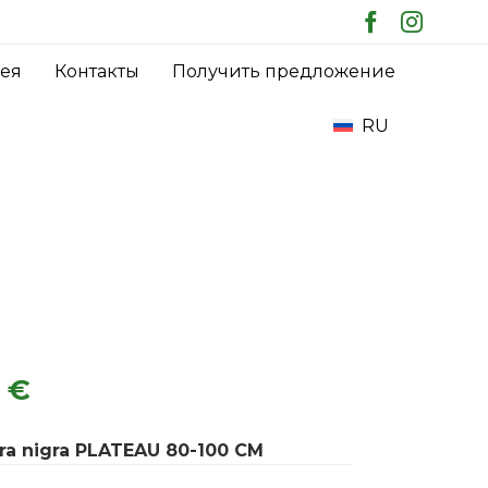
Skip
рея
Контакты
Получить предложение
to
content
RU
0
€
gra nigra PLATEAU 80-100 CM