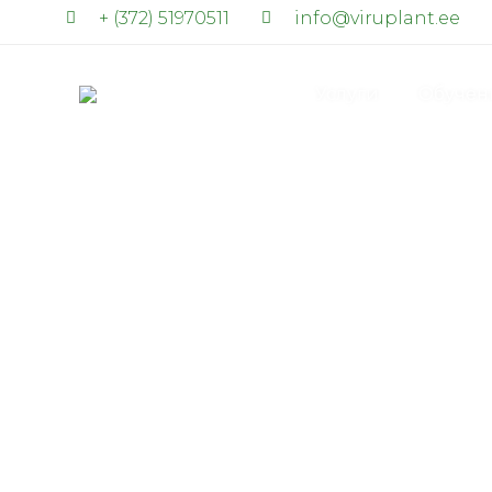
+ (372) 51970511
info@viruplant.ee
Главная
Услуги
Обучен