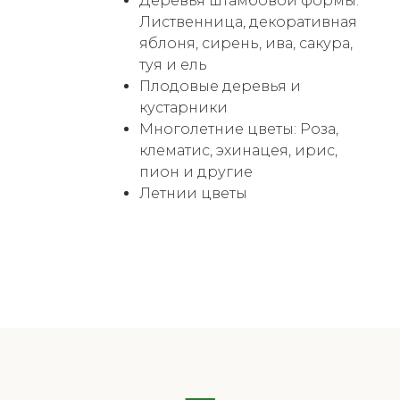
Деревья штамбовой формы:
Лиственница, декоративная
яблоня, сирень, ива, сакура,
туя и ель
Плодовые деревья и
кустарники
Многолетние цветы: Роза,
клематис, эхинацея, ирис,
пион и другие
Летнии цветы