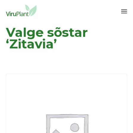
Sk
Valge sõstar
to
co
‘Zitavia’