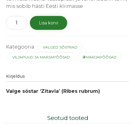
mis sobib hästi Eesti kliimasse
Valge
Lisa korvi
sõstar
'Zitavia'
kogus
Kategooria:
VALGED SÕSTRAD
VILJAPUUD JA MARJAPÕÕSAD
🍇MARJAPÕÕSAD
Kirjeldus
Valge sõstar ‘Zitavia’ (Ribes rubrum)
Seotud tooted