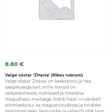
8.80
€
Valge sõstar ‘Zitavia’ (Ribes rubrum)
Valge sõstar ‘Zitavia’ on keskvalmiv ja hea
saagikusega sort, mille marjad on
valkjaskollased, mahlased ja meeldiva
magushapu maitsega. Sobib hästi nii värskelt
söömiseks kui ka magustoitudesse ja hoidiste
valmistamiseks. Vastupidav ja vähenõudlik taim,