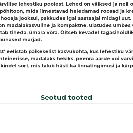
vilise lehestiku poolest. Lehed on väiksed ja neil o
põhitoon, mida ilmestavad heledamad roosad ja kree
ooaja jooksul, pakkudes igal aastaajal midagi uut.
on madalakasvuline ja kompaktne, ulatudes umbes 0
b tiheda, ümara võra. Õitseb kevadel tagasihoidlik
 punased marjad.
st’ eelistab päikeselist kasvukohta, kus lehestiku v
nteinerisse, madalaks hekiks, peenra äärde või värv
kindel sort, mis talub hästi ka linnatingimusi ja kärp
Seotud tooted