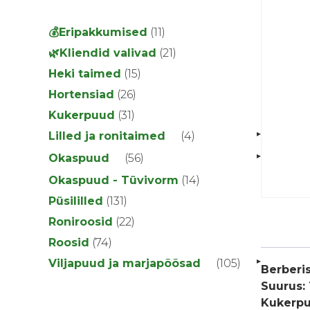
11
💰Eripakkumised
11
toodet
21
🌿Kliendid valivad
21
toodet
15
Heki taimed
15
toodet
26
Hortensiad
26
toodet
31
Kukerpuud
31
toodet
▸
4
Lilled ja ronitaimed
4
toodet
▸
56
Okaspuud
56
toodet
14
Okaspuud - Tüvivorm
14
toodet
131
Püsililled
131
toodet
22
Roniroosid
22
toodet
74
Roosid
74
toodet
▸
105
Viljapuud ja marjapõõsad
105
Berberis
toodet
Suurus:
Kukerpuu