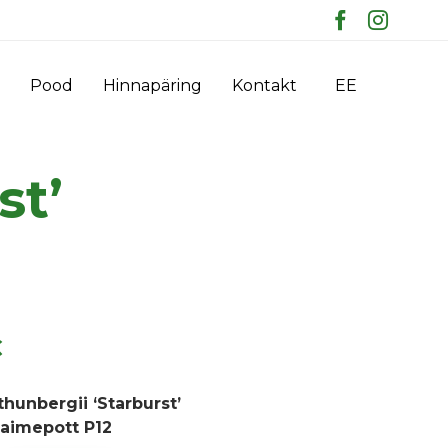
Skip
Pood
Hinnapäring
Kontakt
EE
to
content
st’
€
thunbergii ‘Starburst’
Taimepott P12