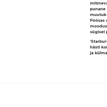
mitmevär
punane 
muutub h
Põõsas 
moodusta
sügisel
‘Starbur
hästi ko
ja külma