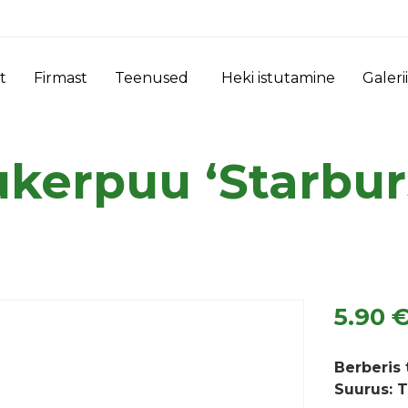
t
Firmast
Teenused
Heki istutamine
Galerii
kerpuu ‘Starbur
5.90
Berberis 
Suurus: 