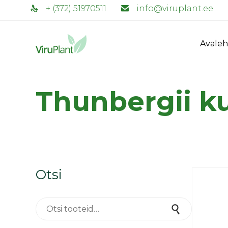
+ (372) 51970511
info@viruplant.ee
Avaleh
Thunbergii ku
Otsi
Otsi:
Otsi