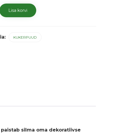
Lisa korvi
ia:
KUKERPUUD
 paistab silma oma dekoratiivse