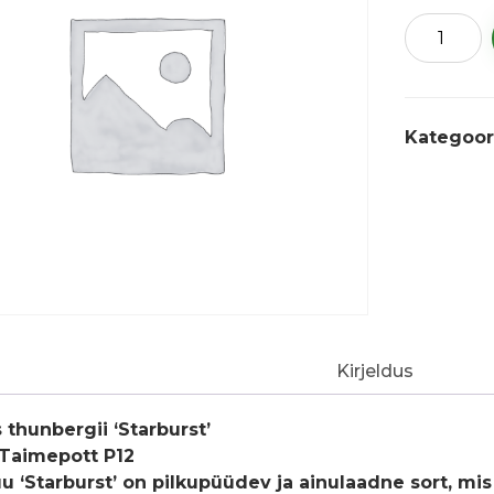
Thunbergii
kukerpuu
'Starburst'
kogus
Kategoor
Kirjeldus
 thunbergii ‘Starburst’
 Taimepott P12
 ‘Starburst’ on pilkupüüdev ja ainulaadne sort, mis