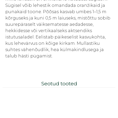
Sügisel võib lehestik omandada oranžikaid ja
punakaid toone. Põõsas kasvab umbes 1–1,5 m
kõrguseks ja kuni 0,5 m laiuseks, mistõttu sobib
suurepäraselt väiksematesse aedadesse,
hekkidesse või vertikaalseks aktsendiks
istutusaladel. Eelistab päikeselist kasvukohta,
kus lehevärvus on kõige kirkam. Mullastiku
suhtes vähenõudlik, hea külmakindlusega ja
talub hästi pügamist.
Seotud tooted