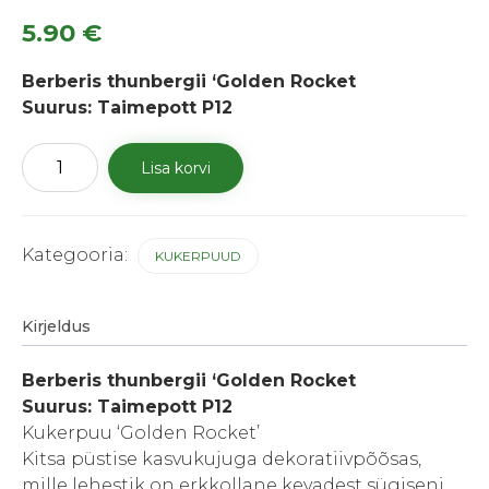
5.90
€
Berberis thunbergii ‘Golden Rocket
Suurus: Taimepott P12
Thunbergi
Lisa korvi
kukerpuu
'Golden
Rocket'
kogus
Kategooria:
KUKERPUUD
Kirjeldus
Berberis thunbergii ‘Golden Rocket
Suurus: Taimepott P12
Kukerpuu ‘Golden Rocket’
Kitsa püstise kasvukujuga dekoratiivpõõsas,
mille lehestik on erkkollane kevadest sügiseni.