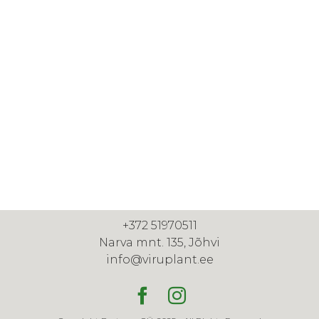
+372 51970511
Narva mnt. 135, Jõhvi
info@viruplant.ee