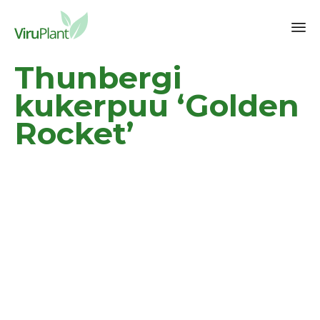
Sk
Thunbergi
to
co
kukerpuu ‘Golden
Rocket’