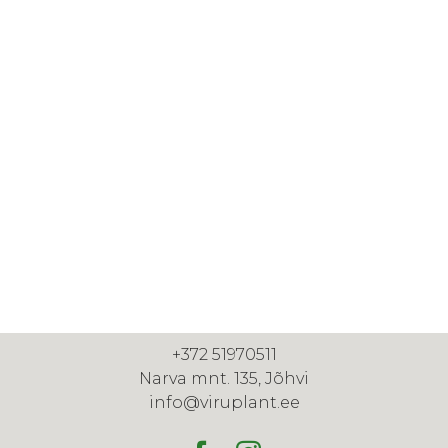
+372 51970511
Narva mnt. 135, Jõhvi
info@viruplant.ee