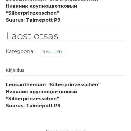
Нивяник крупноцветковый
“Silberprinzesschen”
Suurus: Taimepott P9
Laost otsas
Kategooria:
PÜSILILLED
Kirjeldus
Leucanthemum “Silberprinzesschen”
Нивяник крупноцветковый
“Silberprinzesschen”
Suurus: Taimepott P9