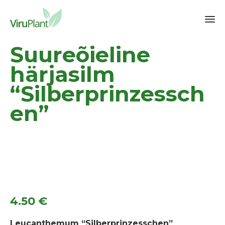
Sk
Suureõieline
to
co
härjasilm
“Silberprinzessch
en”
4.50
€
Leucanthemum “Silberprinzesschen”