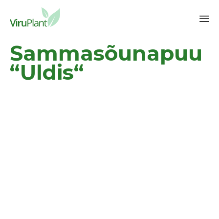
Sk
Sammasõunapuu
to
co
“Uldis“