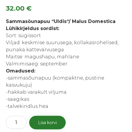
32.00
€
Sammasõunapuu “Uldis“/ Malus Domestica
Lühikirjeldus sordist:
Sort: sügissort
Viljad: keskmise suurusega, kollakasrohelised,
punaka kattevärvusega
Maitse: magushapu, mahlane
Valmimisaeg: september
Omadused:
-sammasõunapuu (kompaktne, püstine
kasvukuju)
-hakkab varakult viljuma
-saagikas
-talvekindlus hea
Sammasõunapuu
Lisa korvi
“Uldis“
kogus