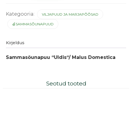
Kategooria:
VILJAPUUD JA MARJAPÕÕSAD
🍏SAMMASÕUNAPUUD
Kirjeldus
Sammasõunapuu “Uldis“/ Malus Domestica
Seotud tooted