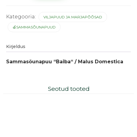
Kategooria:
VILJAPUUD JA MARJAPÕÕSAD
🍏SAMMASÕUNAPUUD
Kirjeldus
Sammasõunapuu “Baiba“ / Malus Domestica
Seotud tooted