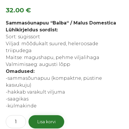
32.00
€
Sammasõunapuu “Baiba“ / Malus Domestica
Lühikirjeldus sordist:
Sort: sügissort
Viljad: mõõdukalt suured, heleroosade
triipudega
Maitse: magushapu, pehme viljalihaga
Valmimisaeg: augusti lõpp
Omadused:
-sammasõunapuu (kompaktne, püstine
kasvukuju)
-hakkab varakult viljuma
-saagikas
-külmakinde
Sammasõunapuu
Lisa korvi
“Baiba“
kogus