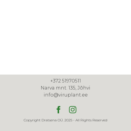
+372 51970511
Narva mnt. 135, Jõhvi
info@viruplant.ee
Copyright Dratsena OÜ. 2025 - All Rights Reserved