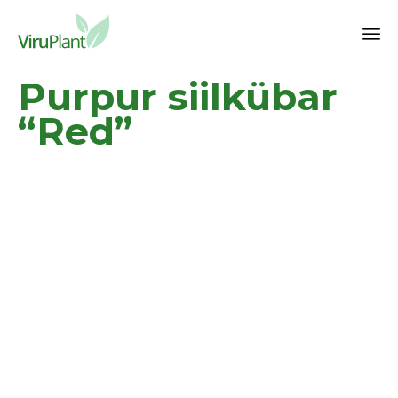
Sk
Purpur siilkübar
to
co
“Red”