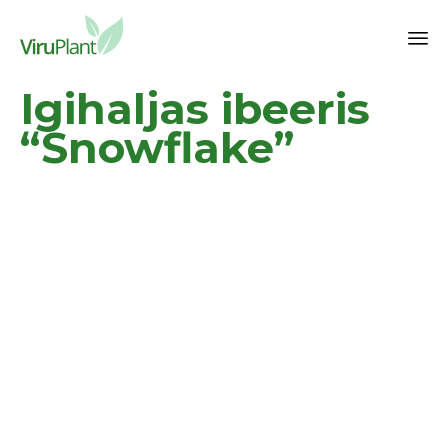
Sk
Igihaljas ibeeris
to
co
“Snowflake”