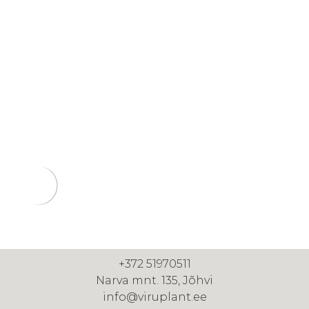
+372 51970511
Narva mnt. 135, Jõhvi
info@viruplant.ee