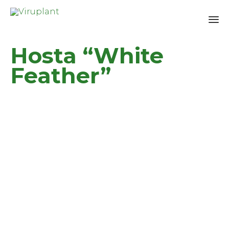
Sk
Hosta “White
to
co
Feather”